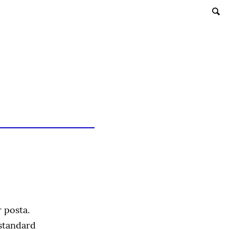
SEARCH
r posta.
 standard