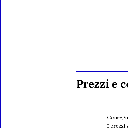
Go
to
content
Prezzi e 
Consegna
I prezzi